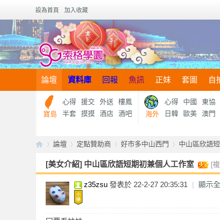
設為首頁
加入收藏
論壇
資料庫
回報
魚訊
正妹
套圖
自
心得
援交
外送
樓鳳
心得
中國
東協
半套
摸摸
酒店
酒吧
日韓
歐美
澳門
寶島
海外
論壇
定點贊助商
好市多中山西門
中山區欣語短
[美女介紹]
中山區欣語短期初兼個人工作室
[
z35zsu
發表於 22-2-27 20:35:31
|
顯示
【
»
›
›
›