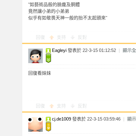
"如藝術品般的臉龐及胴體
竟然讓小弟的小弟弟
似乎有如敬畏天神一般的抬不太起頭來"
回復
支持
反對
Eagleyi
發表於 22-3-15 01:12:52
|
顯示
獨
回復看妹妹
回復
支持
反對
家
cj.de1009
發表於 22-3-15 03:59:46
|
顯