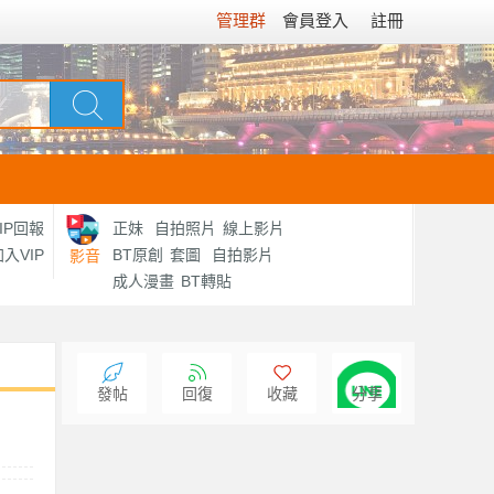
管理群
會員登入
註冊
IP回報
正妹
自拍照片
線上影片
入VIP
BT原創
套圖
自拍影片
影音
成人漫畫
BT轉貼
發帖
回復
收藏
分享