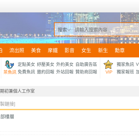
搜索
拍
流出照
美食
摩鐵
影音
女生
新生
勳章
定點美女
紓壓美女
外約美女
自助廣告區
獨家魚訊
V
免費魚訊
邀約回報
外站回報
贊助商回報
獨家報班
加
茶魚訊
VIP
期初兼個人工作室
複製鏈接]
全部樓層