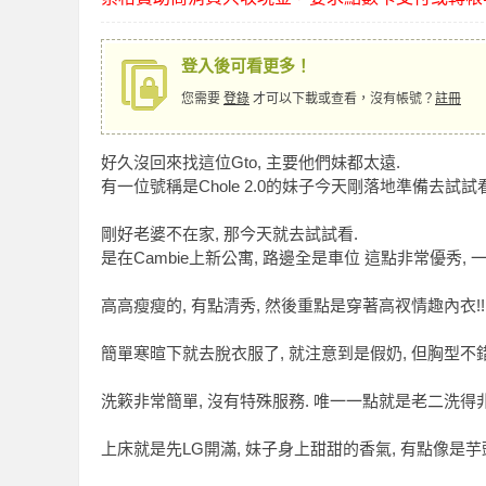
登入後可看更多！
您需要
登錄
才可以下載或查看，沒有帳號？
註冊
索
好久沒回來找這位Gto, 主要他們妹都太遠.
有一位號稱是Chole 2.0的妹子今天剛落地準備去試
剛好老婆不在家, 那今天就去試試看.
是在Cambie上新公寓, 路邊全是車位 這點非常優秀, 
高高瘦瘦的, 有點清秀, 然後重點是穿著高衩情趣內衣!
簡單寒暄下就去脫衣服了, 就注意到是假奶, 但胸型不
格
洗簌非常簡單, 沒有特殊服務. 唯一一點就是老二洗得
上床就是先LG開滿, 妹子身上甜甜的香氣, 有點像是