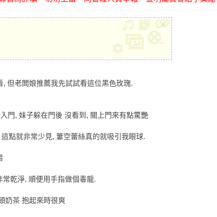
x
試看, 但老闆娘推薦我先試試看這位黑色玫瑰.
一入門, 妹子躲在門後 沒看到, 關上門來有點驚艷
! 這點就非常少見, 簍空蕾絲真的就吸引我眼球.
錯
非常乾淨, 順便用手指做個毒龍.
芋頭奶茶 抱起來時很爽