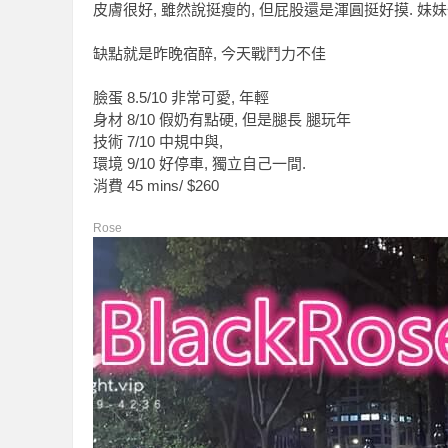
皮膚很好, 雖然說挺瘦的, 但屁股還是渾圓挺好摸. 妹
缺點就是昨晚宿醉, 今天戰鬥力不佳
學
臉蛋 8.5/10 非常可愛, 年輕
身材 8/10 假奶有點硬, 但是腿長 腿玩年
技術 7/10 中規中與,
環境 9/10 好停車, 獨立自己一間.
消費 45 mins/ $260
Rose
園