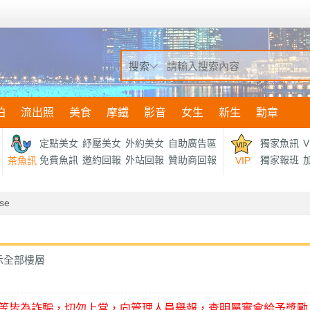
搜索
拍
流出照
美食
摩鐵
影音
女生
新生
勳章
定點美女
紓壓美女
外約美女
自助廣告區
獨家魚訊
V
免費魚訊
邀約回報
外站回報
贊助商回報
獨家報班
加
茶魚訊
VIP
se
示全部樓層
等皆為詐騙，切勿上當，向管理人員舉報，查明屬實會給予獎勵