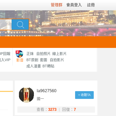
管理群
會員登入
註冊
IP回報
正妹
自拍照片
線上影片
入VIP
BT原創
套圖
自拍影片
影音
成人漫畫
BT轉貼
la9627560
+ 收聽TA
國一
查看：
3273
|
回復：
7