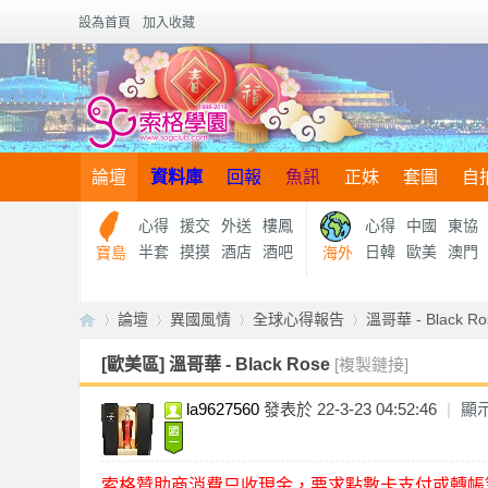
設為首頁
加入收藏
論壇
資料庫
回報
魚訊
正妹
套圖
自
心得
援交
外送
樓鳳
心得
中國
東協
半套
摸摸
酒店
酒吧
日韓
歐美
澳門
寶島
海外
論壇
異國風情
全球心得報告
溫哥華 - Black Ro
[歐美區]
溫哥華 - Black Rose
[複製鏈接]
la9627560
發表於 22-3-23 04:52:46
|
顯
【
»
›
›
›
索格贊助商消費只收現金，要求點數卡支付或轉帳