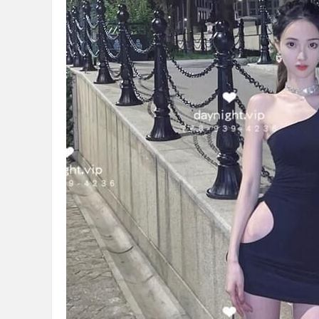
】
全
台