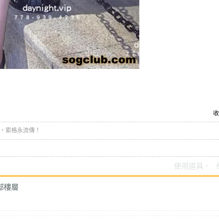
收
，索格永流傳！
使用道具
部樓層