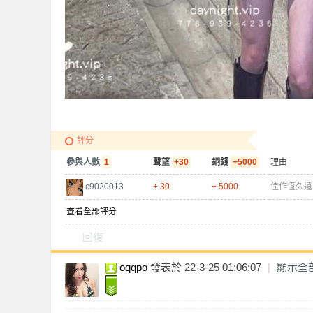
獨
評分
參與人數
1
聲望
+30
銅錢
+5000
理由
c9020013
+ 30
+ 5000
佳作恆久遠
查看全部評分
回復
oqqpo
發表於 22-3-25 01:06:07
|
顯示全
家