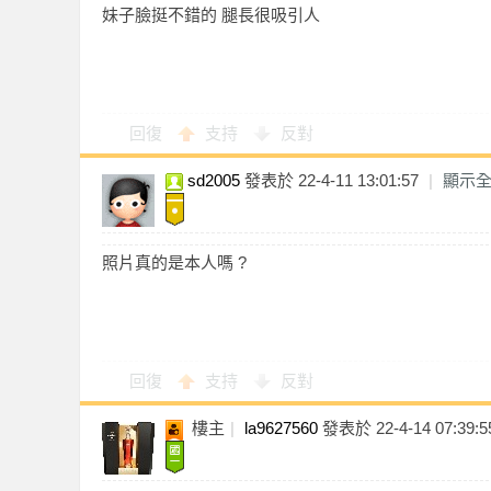
妹子臉挺不錯的 腿長很吸引人
茶
回復
支持
反對
sd2005
發表於 22-4-11 13:01:57
|
顯示
照片真的是本人嗎 ?
魚
回復
支持
反對
樓主
|
la9627560
發表於 22-4-14 07:39:5