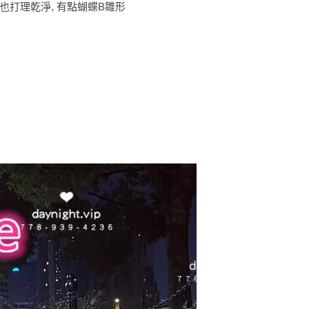
妹也打理乾淨, 有點蝴蝶B雛形