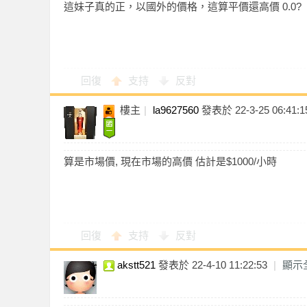
這妹子真的正，以國外的價格，這算平價還高價 0.0?
回復
支持
反對
優
樓主
|
la9627560
發表於 22-3-25 06:41:1
算是市場價, 現在市場的高價 估計是$1000/小時
質
回復
支持
反對
akstt521
發表於 22-4-10 11:22:53
|
顯示