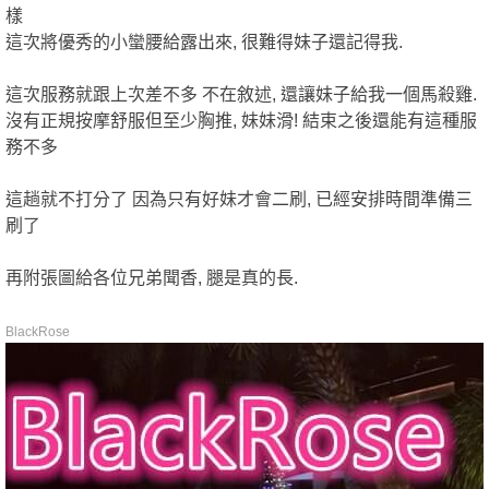
樣
這次將優秀的小蠻腰給露出來, 很難得妹子還記得我.
這次服務就跟上次差不多 不在敘述, 還讓妹子給我一個馬殺雞.
格
沒有正規按摩舒服但至少胸推, 妹妹滑! 結束之後還能有這種服
務不多
這趟就不打分了 因為只有好妹才會二刷, 已經安排時間準備三
刷了
再附張圖給各位兄弟聞香, 腿是真的長.
學
BlackRose