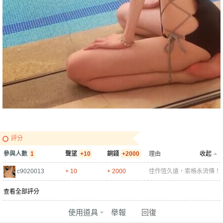
全
台
評分
參與人數
1
聲望
+10
銅錢
+2000
理由
收起
c9020013
+ 10
+ 2000
佳作恆久遠，索格永流傳！
查看全部評分
獨
使用道具
舉報
回復