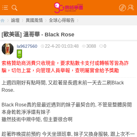
論壇
異國風情
全球心得報告
[歐美區]
溫哥華 - Black Rose
22-4-20 01:03:48
3088
0
la9627560
【
»
›
›
›
索格贊助商消費只收現金，要求點數卡支付或轉帳等皆為詐
騙，切勿上當，向管理人員舉報，查明屬實會給予獎勵
上週四剛好有點時間, 又趁著是長週末前一天去二刷Black
Rose.
Black Rose真的是最近遇到的妹子最契合的, 不管是整體房間
索
本身乾乾淨淨還有妹子
雖然技術中規中矩, 但主要很合啊
趁著昨晚提前預約 今天坐頭班車, 妹子又換身服裝, 跟上次不一