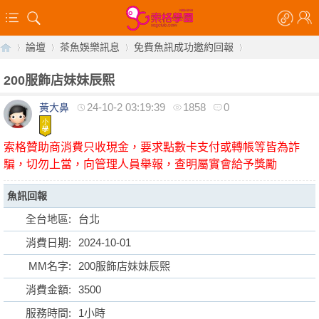
論壇
茶魚娛樂訊息
免費魚訊成功邀約回報
200服飾店妹妹辰熙
24-10-2 03:19:39
1858
0
黃大鼻
【
»
›
›
›
索格贊助商消費只收現金，要求點數卡支付或轉帳等皆為詐
騙，切勿上當，向管理人員舉報，查明屬實會給予獎勵
魚訊回報
全台地區:
台北
消費日期:
2024-10-01
索
MM名字:
200服飾店妹妹辰熙
消費金額:
3500
服務時間:
1小時