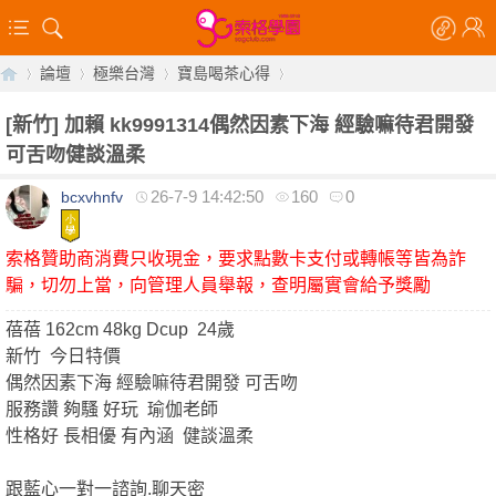
論壇
極樂台灣
寶島喝茶心得
[新竹]
加賴 kk9991314偶然因素下海 經驗嘛待君開發
可舌吻健談溫柔
【
»
›
›
›
26-7-9 14:42:50
160
0
bcxvhnfv
索格贊助商消費只收現金，要求點數卡支付或轉帳等皆為詐
騙，切勿上當，向管理人員舉報，查明屬實會給予獎勵
蓓蓓 162cm 48kg Dcup 24歲
新竹 今日特價
偶然因素下海 經驗嘛待君開發 可舌吻
索
服務讚 夠騷 好玩 瑜伽老師
性格好 長相優 有內涵 健談溫柔
跟藍心一對一諮詢.聊天密