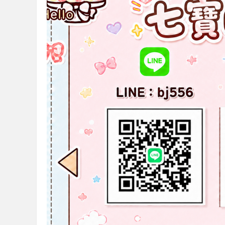
】
全
台