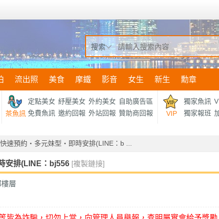
搜索
拍
流出照
美食
摩鐵
影音
女生
新生
勳章
定點美女
紓壓美女
外約美女
自助廣告區
獨家魚訊
V
免費魚訊
邀約回報
外站回報
贊助商回報
獨家報班
加
茶魚訊
VIP
速預約・多元妹型・即時安排(LINE：b ...
(LINE：bj556
[複製鏈接]
部樓層
等皆為詐騙，切勿上當，向管理人員舉報，查明屬實會給予獎勵