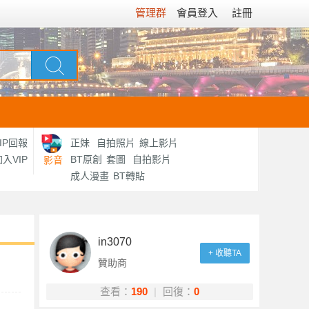
管理群
會員登入
註冊
IP回報
正妹
自拍照片
線上影片
入VIP
BT原創
套圖
自拍影片
影音
成人漫畫
BT轉貼
in3070
+ 收聽TA
贊助商
查看：
190
|
回復：
0