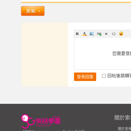
茶
您需要登
回帖後跳轉
發表回復
魚
關於索
關於索