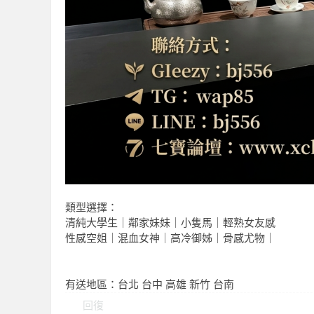
優
類型選擇：
清純大學生｜鄰家妹妹｜小隻馬｜輕熟女友感
質
性感空姐｜混血女神｜高冷御姊｜骨感尤物｜
有送地區：台北 台中 高雄 新竹 台南
回復