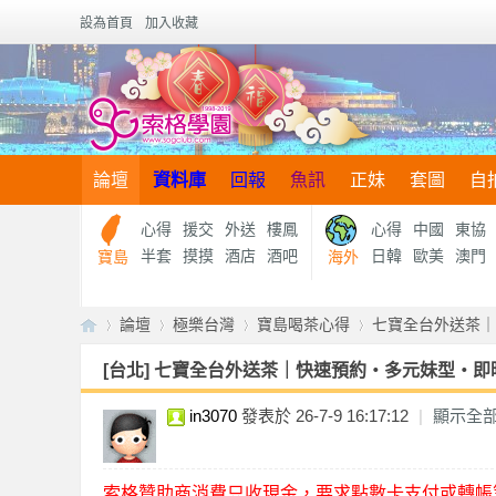
設為首頁
加入收藏
論壇
資料庫
回報
魚訊
正妹
套圖
自
心得
援交
外送
樓鳳
心得
中國
東協
半套
摸摸
酒店
酒吧
日韓
歐美
澳門
寶島
海外
論壇
極樂台灣
寶島喝茶心得
七寶全台外送茶｜快
[台北]
七寶全台外送茶｜快速預約・多元妹型・即時安排
in3070
發表於 26-7-9 16:17:12
|
顯示全
【
»
›
›
›
索格贊助商消費只收現金，要求點數卡支付或轉帳