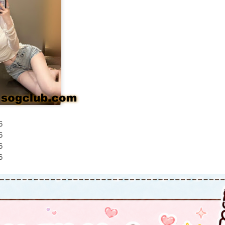
6
6
6
6