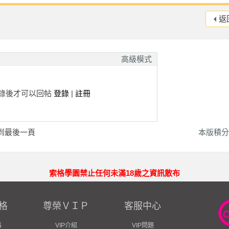
返
高級模式
錄後才可以回帖
登錄
|
註冊
到最後一頁
本版積分
索格學園禁止任何未滿18歲之資訊散布
格
尊榮ＶＩＰ
客服中心
格
VIP介紹
VIP問題