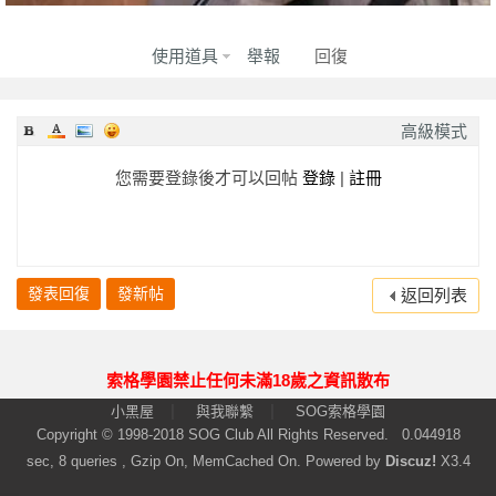
使用道具
舉報
回復
高級模式
您需要登錄後才可以回帖
登錄
|
註冊
發表回復
發新帖
返回列表
索格學園禁止任何未滿18歲之資訊散布
|
|
小黑屋
與我聯繫
SOG索格學園
Copyright © 1998-2018
SOG Club
All Rights Reserved.
0.044918
sec, 8 queries , Gzip On, MemCached On.
Powered by
Discuz!
X3.4