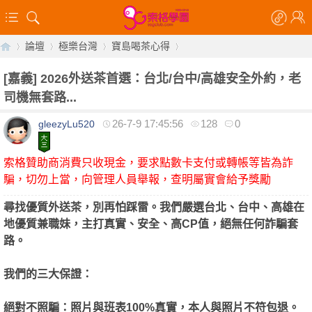
論壇
極樂台灣
寶島喝茶心得
[嘉義]
2026外送茶首選：台北/台中/高雄安全外約，老
司機無套路...
【
»
›
›
›
26-7-9 17:45:56
128
0
gleezyLu520
索格贊助商消費只收現金，要求點數卡支付或轉帳等皆為詐
騙，切勿上當，向管理人員舉報，查明屬實會給予獎勵
尋找優質外送茶，別再怕踩雷。我們嚴選台北、台中、高雄在
地優質兼職妹，主打真實、安全、高CP值，絕無任何詐騙套
路。
索
我們的三大保證：
絕對不照騙：照片與班表100%真實，本人與照片不符包退。