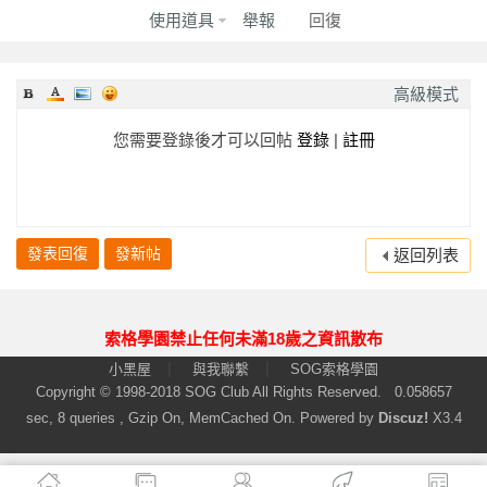
使用道具
舉報
回復
高級模式
您需要登錄後才可以回帖
登錄
|
註冊
發表回復
發新帖
返回列表
索格學園禁止任何未滿18歲之資訊散布
|
|
小黑屋
與我聯繫
SOG索格學園
Copyright © 1998-2018
SOG Club
All Rights Reserved.
0.058657
sec, 8 queries , Gzip On, MemCached On.
Powered by
Discuz!
X3.4