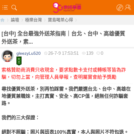
論壇
極樂台灣
寶島喝茶心得
[台中]
全台最強外送茶指南｜台北、台中、高雄優質
外送茶，素...
【
»
›
›
›
26-7-9 17:53:51
139
0
gleezyLu520
索格贊助商消費只收現金，要求點數卡支付或轉帳等皆為詐
騙，切勿上當，向管理人員舉報，查明屬實會給予獎勵
尋找優質外送茶，別再怕踩雷。我們嚴選台北、台中、高雄在
地優質兼職妹，主打真實、安全、高CP值，絕無任何詐騙套
路。
索
我們的三大保證：
絕對不照騙：照片與班表100%真實，本人與照片不符包退。