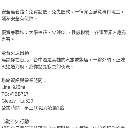
安全無套路：免買點數、免先匯款。一律見面滿意再付現金，
隱私安全有保障。
格
優質兼職妹：大學校花、火辣OL、性感模特，各類型素人應有
盡有。
全台火速出勤：
無論你在台北、台中還是高雄的汽旅或飯店，一鍵外約，正妹
火速送到府，為你點亮寂寞的夜晚。
聯絡資訊與營業時間：
學
Line: 925mt
TG: @BB717
Gleezy：Lu520
營業時間：早上10點到凌晨1點
心動不如行動：