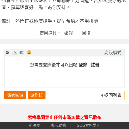
想看今日最新正妹班表？立即聯絡上方管道，告知客服你的地
區、預算與喜好，馬上為你安排。
園
備註：熱門正妹極度搶手，提早預約才不用排隊
使用道具
舉報
回復
高級模式
您需要登錄後才可以回帖
登錄
|
註冊
】
發表回復
發新帖
返回列表
索格學園禁止任何未滿18歲之資訊散布
|
|
小黑屋
與我聯繫
SOG索格學園