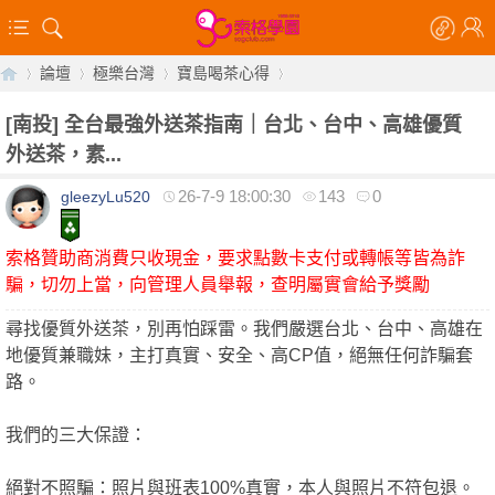
論壇
極樂台灣
寶島喝茶心得
[南投]
全台最強外送茶指南｜台北、台中、高雄優質
外送茶，素...
【
»
›
›
›
26-7-9 18:00:30
143
0
gleezyLu520
索格贊助商消費只收現金，要求點數卡支付或轉帳等皆為詐
騙，切勿上當，向管理人員舉報，查明屬實會給予獎勵
尋找優質外送茶，別再怕踩雷。我們嚴選台北、台中、高雄在
地優質兼職妹，主打真實、安全、高CP值，絕無任何詐騙套
路。
索
我們的三大保證：
絕對不照騙：照片與班表100%真實，本人與照片不符包退。