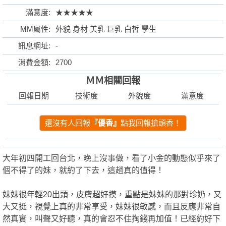
滿意度:
★★★★★
MM屬性:
外貌 身材 美乳 巨乳 白皙 學生
訊息網址:
-
格
消費金額:
2700
ＭＭ相關回報
回報日期
技術度
外貌度
滿意度
還沒有人回報
『優香』
點我回報搶頭香！
學
大年初四開工回台北，晚上沒事做，看了小金的動態似乎來了
個不得了的妹，就約了下去，這趟真的值得！
妹妹很年輕20出頭，皮膚超好摸，重點是妹妹的那對珍奶，又
大又挺，視覺上真的非常享受，妹妹很敏感，而且反應非常自
然真實，叫聲又好聽，真的會忍不住掏錢再加值！已經約好下