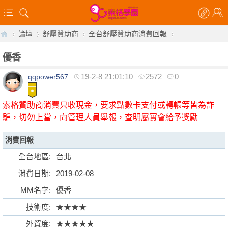
論壇
舒壓贊助商
全台舒壓贊助商消費回報
優香
19-2-8 21:01:10
2572
0
qqpower567
【
»
›
›
›
索格贊助商消費只收現金，要求點數卡支付或轉帳等皆為詐
騙，切勿上當，向管理人員舉報，查明屬實會給予獎勵
消費回報
全台地區:
台北
消費日期:
2019-02-08
索
MM名字:
優香
技術度:
★★★★
外貿度:
★★★★★