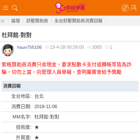
論壇
舒壓贊助商
全台舒壓贊助商消費回報
杜拜館-對對
19-4-28 00:26:00
3065
1
hsun755106
【
»
›
›
›
索格贊助商消費只收現金，要求點數卡支付或轉帳等皆為詐
騙，切勿上當，向管理人員舉報，查明屬實會給予獎勵
消費回報
全台地區:
台北
消費日期:
2018-11-06
索
MM名字:
杜拜館-對對
技術度:
★
外貿度:
★