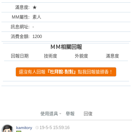
滿意度:
★
MM屬性:
素人
訊息網址:
-
格
消費金額:
1200
ＭＭ相關回報
回報日期
技術度
外貌度
滿意度
還沒有人回報
『杜拜館-對對』
點我回報搶頭香！
學
使用道具
舉報
回復
19-5-5 15:59:16
kamitory