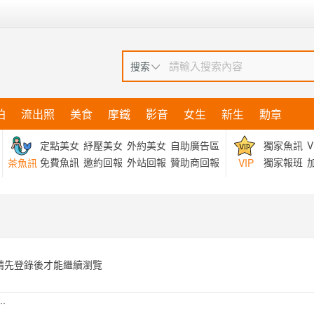
搜索
拍
流出照
美食
摩鐵
影音
女生
新生
勳章
定點美女
紓壓美女
外約美女
自助廣告區
獨家魚訊
V
免費魚訊
邀約回報
外站回報
贊助商回報
獨家報班
加
茶魚訊
VIP
請先登錄後才能繼續瀏覽
.