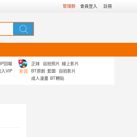
管理群
會員登入
註冊
IP回報
正妹
自拍照片
線上影片
入VIP
BT原創
套圖
自拍影片
影音
成人漫畫
BT轉貼