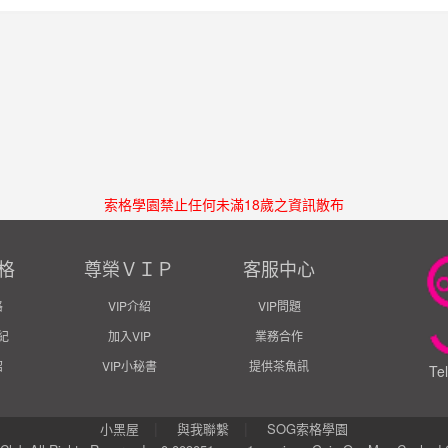
索格學園禁止任何未滿18歲之資訊散布
格
尊榮ＶＩＰ
客服中心
格
VIP介紹
VIP問題
紀
加入VIP
業務合作
紹
VIP小秘書
提供茶魚訊
Te
|
|
小黑屋
與我聯繫
SOG索格學園