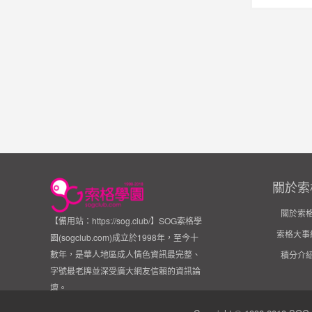
關於索
關於索
【備用站：https://sog.club/】SOG索格學
索格大事
園(sogclub.com)成立於1998年，至今十
數年，是華人地區成人情色資訊最完整、
積分介
字號最老牌並深受廣大網友信賴的資訊論
壇。