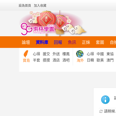
設為首頁
加入收藏
論壇
資料庫
回報
魚訊
正妹
套圖
自
心得
援交
外送
樓鳳
心得
中國
東協
半套
摸摸
酒店
酒吧
日韓
歐美
澳門
寶島
海外
請稍候..