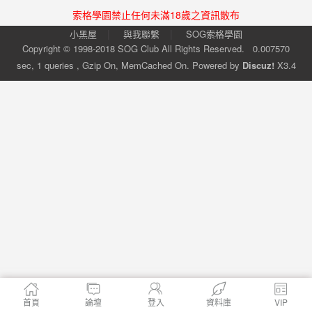
索格學園禁止任何未滿18歲之資訊散布
|
|
小黑屋
與我聯繫
SOG索格學園
Copyright © 1998-2018
SOG Club
All Rights Reserved.
0.007570
sec, 1 queries , Gzip On, MemCached On.
Powered by
Discuz!
X3.4
首頁
論壇
登入
資料庫
VIP