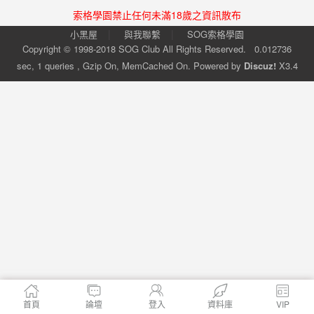
索格學園禁止任何未滿18歲之資訊散布
|
|
小黑屋
與我聯繫
SOG索格學園
Copyright © 1998-2018
SOG Club
All Rights Reserved.
0.012736
sec, 1 queries , Gzip On, MemCached On.
Powered by
Discuz!
X3.4
首頁
論壇
登入
資料庫
VIP