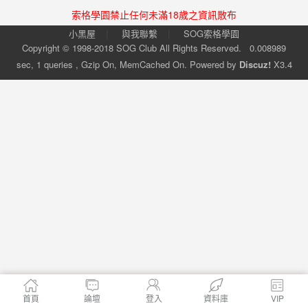
索格學園禁止任何未滿18歲之資訊散布
|
|
小黑屋
與我聯繫
SOG索格學園
Copyright © 1998-2018
SOG Club
All Rights Reserved.
0.008989
sec, 1 queries , Gzip On, MemCached On.
Powered by
Discuz!
X3.4
首頁
論壇
登入
資料庫
VIP