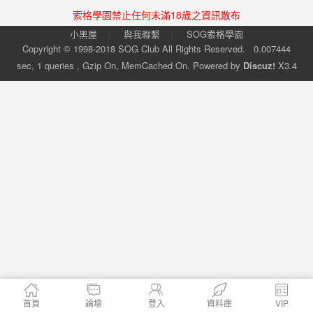
索格學園禁止任何未滿18歲之資訊散布
|
|
小黑屋
與我聯繫
SOG索格學園
Copyright © 1998-2018
SOG Club
All Rights Reserved.
0.007444
sec, 1 queries , Gzip On, MemCached On.
Powered by
Discuz!
X3.4
首頁
論壇
登入
資料庫
VIP