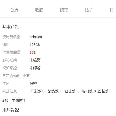
首頁
收聽
聽眾
帖子
日
基本資訊
使用者名稱
scholes
UID
19338
空間訪問量
252
郵箱狀態
未驗證
視頻認證
未認證
自定義頭銜
小五
性別
保密
統計信息
好友數 0
記錄數 0
日誌數 0
相冊數 0
回帖數
248
主題數 1
用戶認證