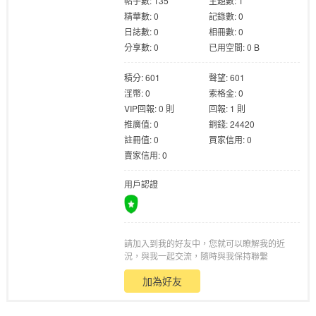
帖子數: 135
主題數: 1
精華數: 0
記錄數: 0
日誌數: 0
相冊數: 0
分享數: 0
已用空間: 0 B
積分: 601
聲望: 601
淫幣: 0
索格金: 0
格
VIP回報: 0 則
回報: 1 則
推廣值: 0
銅錢: 24420
註冊值: 0
買家信用: 0
賣家信用: 0
用戶認證
請加入到我的好友中，您就可以瞭解我的近
學
況，與我一起交流，隨時與我保持聯繫
加為好友