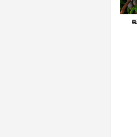
風
索
格