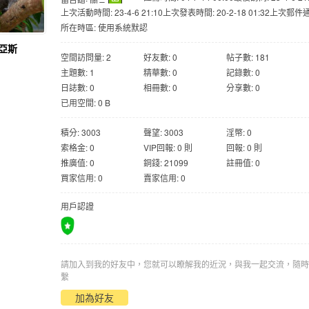
用戶組:
國三
上次活動時間: 23-4-6 21:10
上次發表時間: 20-2-18 01:32
上次郵件通知
所在時區: 使用系統默認
亞斯
空間訪問量: 2
好友數: 0
帖子數: 181
主題數: 1
精華數: 0
記錄數: 0
日誌數: 0
相冊數: 0
分享數: 0
已用空間: 0 B
積分: 3003
聲望: 3003
淫幣: 0
索格金: 0
VIP回報: 0 則
回報: 0 則
推廣值: 0
銅錢: 21099
註冊值: 0
買家信用: 0
賣家信用: 0
用戶認證
請加入到我的好友中，您就可以瞭解我的近況，與我一起交流，隨時
繫
加為好友