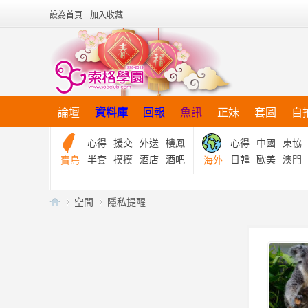
設為首頁
加入收藏
論壇
資料庫
回報
魚訊
正妹
套圖
自
心得
援交
外送
樓鳳
心得
中國
東協
半套
摸摸
酒店
酒吧
日韓
歐美
澳門
寶島
海外
空間
隱私提醒
【
›
›