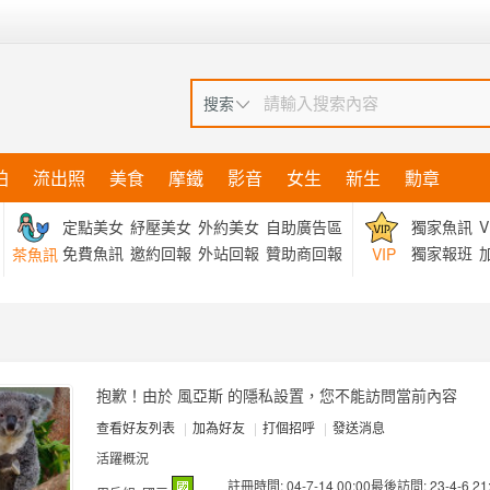
搜索
拍
流出照
美食
摩鐵
影音
女生
新生
勳章
定點美女
紓壓美女
外約美女
自助廣告區
獨家魚訊
V
免費魚訊
邀約回報
外站回報
贊助商回報
獨家報班
加
茶魚訊
VIP
抱歉！由於 風亞斯 的隱私設置，您不能訪問當前內容
查看好友列表
|
加為好友
|
打個招呼
|
發送消息
活躍概況
註冊時間: 04-7-14 00:00
最後訪問: 23-4-6 21