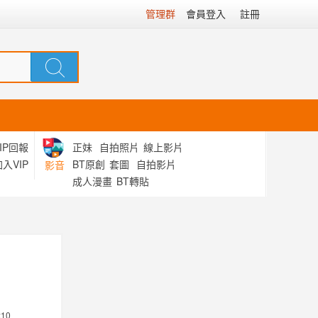
管理群
會員登入
註冊
IP回報
正妹
自拍照片
線上影片
入VIP
BT原創
套圖
自拍影片
影音
成人漫畫
BT轉貼
:10