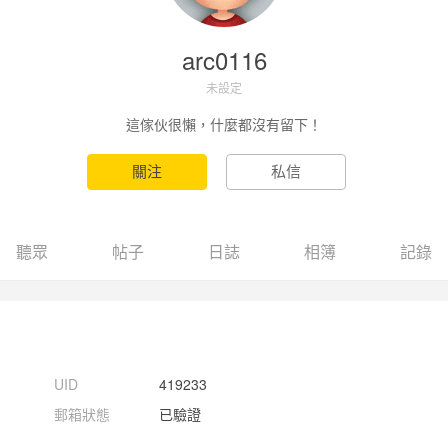
arc0116
未設定
這傢伙很懶，什麼都沒有留下！
聽眾
帖子
日誌
相簿
記錄
UID
419233
郵箱狀態
已驗證