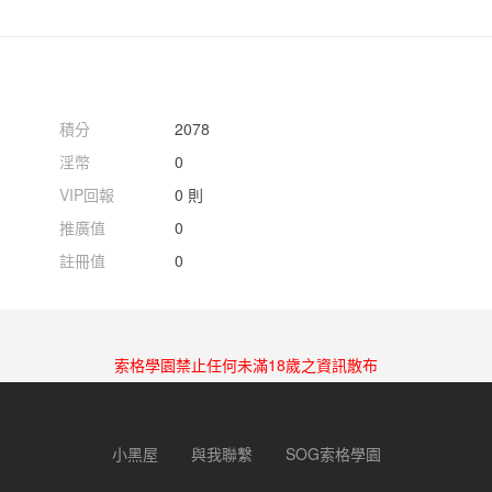
積分
2078
淫幣
0
VIP回報
0 則
推廣值
0
註冊值
0
索格學園禁止任何未滿18歲之資訊散布
小黑屋
與我聯繫
SOG索格學園