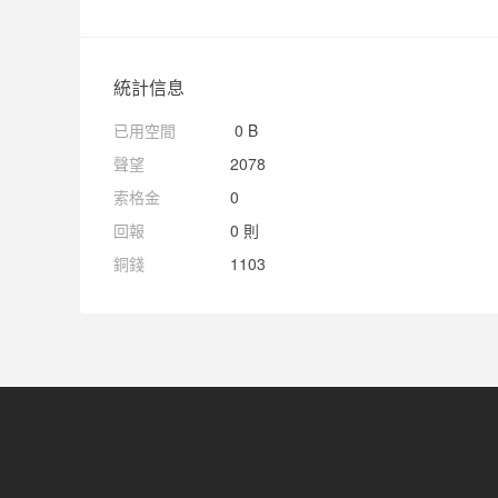
統計信息
已用空間
0 B
聲望
2078
索格金
0
回報
0 則
銅錢
1103