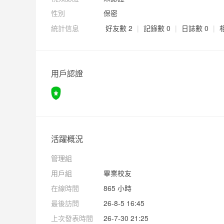
性別
保密
統計信息
好友數 2
|
記錄數 0
|
日誌數 0
|
用戶認證
活躍概況
管理組
用戶組
畢業校友
在線時間
865 小時
最後訪問
26-8-5 16:45
上次發表時間
26-7-30 21:25