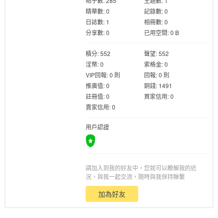
帖子數: 285
主題數: 1
精華數: 0
記錄數: 0
日誌數: 1
相冊數: 0
分享數: 0
已用空間: 0 B
積分: 552
聲望: 552
淫幣: 0
索格金: 0
格
VIP回報: 0 則
回報: 0 則
推廣值: 0
銅錢: 1491
註冊值: 0
買家信用: 0
賣家信用: 0
用戶認證
請加入到我的好友中，您就可以瞭解我的近
學
況，與我一起交流，隨時與我保持聯繫
加為好友