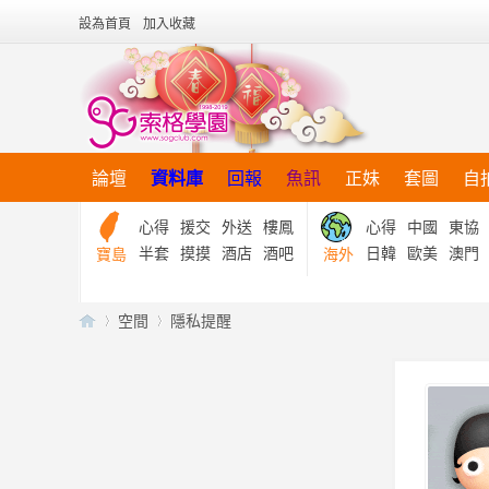
設為首頁
加入收藏
論壇
資料庫
回報
魚訊
正妹
套圖
自
心得
援交
外送
樓鳳
心得
中國
東協
半套
摸摸
酒店
酒吧
日韓
歐美
澳門
寶島
海外
空間
隱私提醒
【
›
›