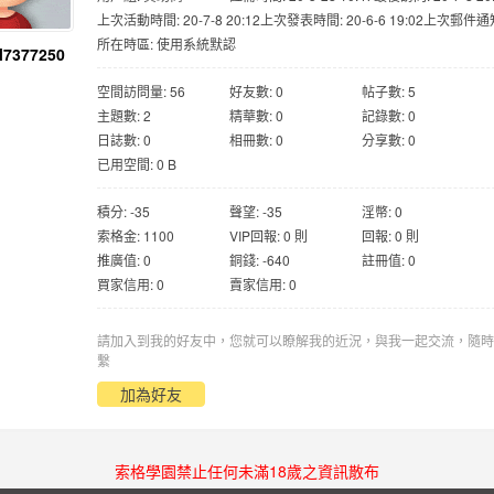
上次活動時間: 20-7-8 20:12
上次發表時間: 20-6-6 19:02
上次郵件通知
所在時區: 使用系統默認
l7377250
空間訪問量: 56
好友數: 0
帖子數: 5
主題數: 2
精華數: 0
記錄數: 0
日誌數: 0
相冊數: 0
分享數: 0
已用空間: 0 B
積分: -35
聲望: -35
淫幣: 0
索格金: 1100
VIP回報: 0 則
回報: 0 則
推廣值: 0
銅錢: -640
註冊值: 0
買家信用: 0
賣家信用: 0
請加入到我的好友中，您就可以瞭解我的近況，與我一起交流，隨時
繫
加為好友
索格學園禁止任何未滿18歲之資訊散布