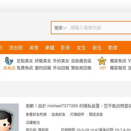
搜索
拍
流出照
美食
摩鐵
影音
女生
新生
勳章
定點美女
紓壓美女
外約美女
自助廣告區
獨家魚訊
V
免費魚訊
邀約回報
外站回報
贊助商回報
獨家報班
加
茶魚訊
VIP
抱歉！由於 michael7377250 的隱私設置，您不能訪問
查看好友列表
|
加為好友
|
打個招呼
|
發送消息
活躍概況
用戶組:
贊助商
註冊時間: 20-5-28 10:47
最後訪問: 20-7-8 20