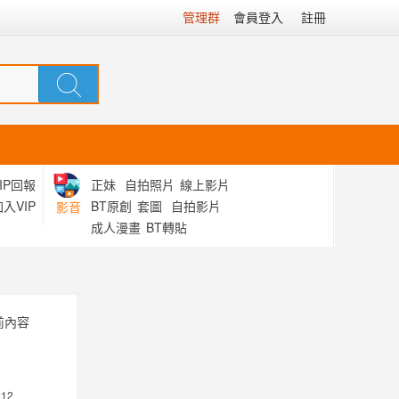
管理群
會員登入
註冊
IP回報
正妹
自拍照片
線上影片
入VIP
BT原創
套圖
自拍影片
影音
成人漫畫
BT轉貼
當前內容
:12