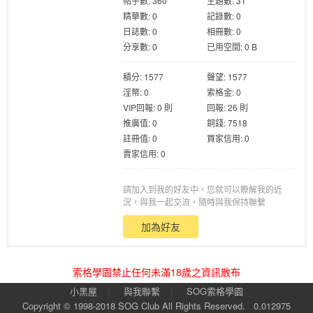
帖子數: 360
主題數: 31
精華數: 0
記錄數: 0
日誌數: 0
相冊數: 0
分享數: 0
已用空間: 0 B
積分: 1577
聲望: 1577
淫幣: 0
索格金: 0
格
VIP回報: 0 則
回報: 26 則
推廣值: 0
銅錢: 7518
註冊值: 0
買家信用: 0
賣家信用: 0
請加入到我的好友中，您就可以瞭解我的近
況，與我一起交流，隨時與我保持聯繫
加為好友
學
索格學園禁止任何未滿18歲之資訊散布
|
|
小黑屋
與我聯繫
SOG索格學園
Copyright © 1998-2018
SOG Club
All Rights Reserved.
0.012975