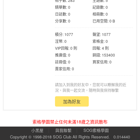
帖子數: 283
主題數: 5
精華數: 0
記錄數: 0
日誌數: 0
相冊數: 0
分享數: 0
已用空間: 0 B
積分: 1077
聲望: 1077
淫幣: 0
索格金: 0
格
VIP回報: 0 則
回報: 4 則
推廣值: 0
銅錢: 153400
註冊值: 0
買家信用: 0
賣家信用: 0
請加入到我的好友中，您就可以瞭解我的近
況，與我一起交流，隨時與我保持聯繫
加為好友
學
索格學園禁止任何未滿18歲之資訊散布
|
|
小黑屋
與我聯繫
SOG索格學園
Copyright © 1998-2018
SOG Club
All Rights Reserved.
0.014440