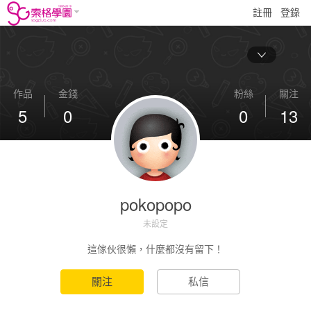
註冊
登錄
作品
金錢
粉絲
關注
5
0
0
13
pokopopo
未設定
這傢伙很懶，什麼都沒有留下！