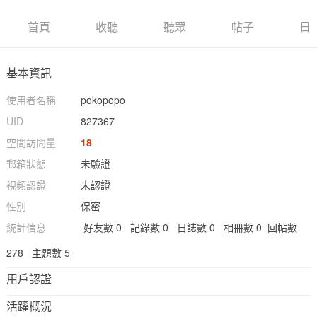
首頁
收聽
聽眾
帖子
日
基本資訊
使用者名稱
pokopopo
UID
827367
空間訪問量
18
郵箱狀態
未驗證
視頻認證
未認證
性別
保密
統計信息
好友數 0
記錄數 0
日誌數 0
相冊數 0
回帖數
278
主題數 5
用戶認證
活躍概況