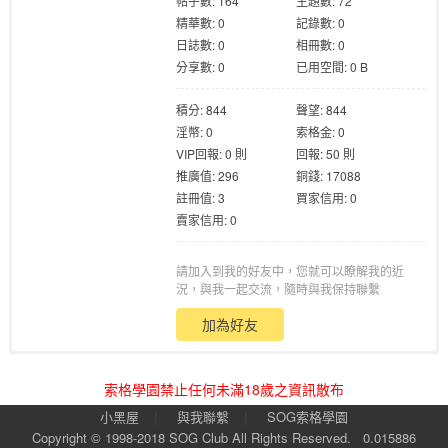
帖子數: 164
主題數: 72
精華數: 0
記錄數: 0
日誌數: 0
相冊數: 0
分享數: 0
已用空間: 0 B
積分: 844
聲望: 844
淫幣: 0
索格金: 0
格
VIP回報: 0 則
回報: 50 則
推廣值: 296
銅錢: 17088
註冊值: 3
買家信用: 0
賣家信用: 0
請加入到我的好友中，您就可以瞭解我的近
況，與我一起交流，隨時與我保持聯繫
加為好友
學
索格學園禁止任何未滿18歲之資訊散布
|
|
小黑屋
與我聯繫
SOG索格學園
Copyright © 1998-2018
SOG Club
All Rights Reserved.
0.015886