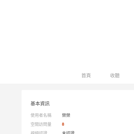
首頁
收聽
基本資訊
使用者名稱
榮榮
空間訪問量
8
視頻認證
未認證