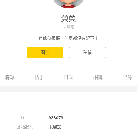
榮榮
未設定
這傢伙很懶，什麼都沒有留下！
聽眾
帖子
日誌
相簿
記錄
UID
938079
郵箱狀態
未驗證