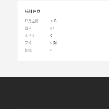
統計信息
已用空間
0 B
聲望
87
索格金
0
回報
0 則
銅錢
0