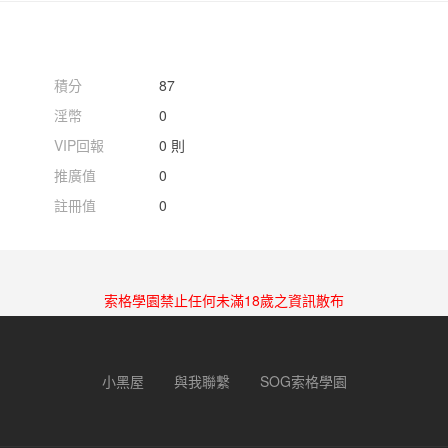
積分
87
淫幣
0
VIP回報
0 則
推廣值
0
註冊值
0
索格學園禁止任何未滿18歲之資訊散布
小黑屋
與我聯繫
SOG索格學園