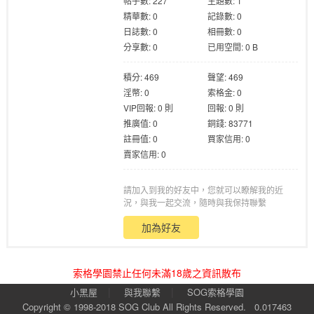
帖子數: 227
主題數: 1
精華數: 0
記錄數: 0
日誌數: 0
相冊數: 0
分享數: 0
已用空間: 0 B
積分: 469
聲望: 469
淫幣: 0
索格金: 0
格
VIP回報: 0 則
回報: 0 則
推廣值: 0
銅錢: 83771
註冊值: 0
買家信用: 0
賣家信用: 0
請加入到我的好友中，您就可以瞭解我的近
況，與我一起交流，隨時與我保持聯繫
加為好友
學
索格學園禁止任何未滿18歲之資訊散布
|
|
小黑屋
與我聯繫
SOG索格學園
Copyright © 1998-2018
SOG Club
All Rights Reserved.
0.017463