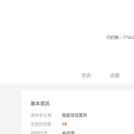
可約賴：77duL
首頁
收聽
基本資訊
使用者名稱
我是佳佳寶貝
空間訪問量
10
視頻認證
未認證