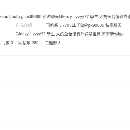
fault/huffy.gif
pk99685 私密聊天GIeezy：zzyy77 學生 大奶全台優
自我介紹
可約賴：77duLL TG:@pk99685 私密聊天
GIeezy：zzyy77 學生 大奶全台優質外送茶推薦 哥哥等你喲~
相冊數 0
|
回帖數 280
|
主題數 3