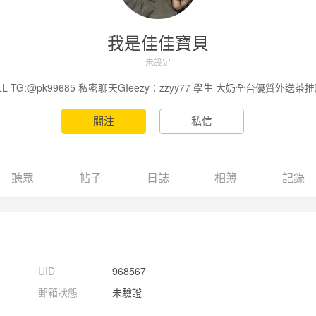
我是佳佳寶貝
未設定
L TG:@pk99685 私密聊天GIeezy：zzyy77 學生 大奶全台優質外送
聽眾
帖子
日誌
相簿
記錄
UID
968567
郵箱狀態
未驗證