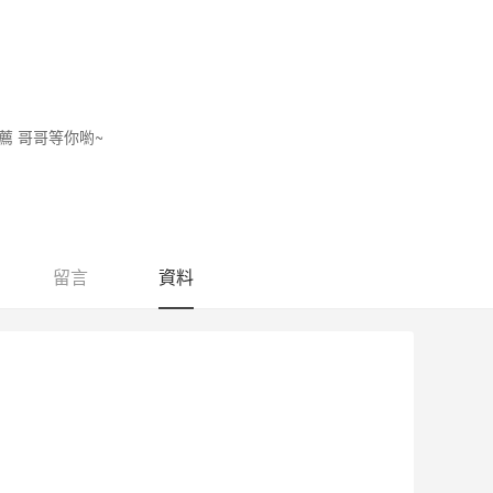
茶推薦 哥哥等你喲~
留言
資料