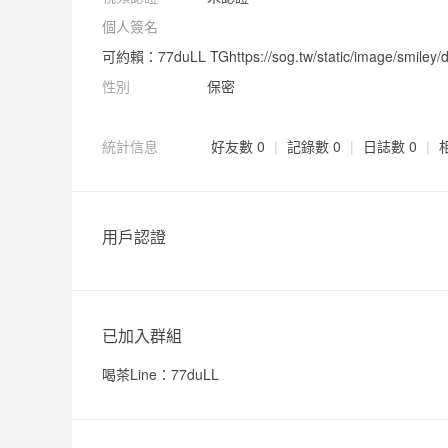
個人簽名
可約賴：77duLL TG
https://sog.tw/static/image/smiley/de
性別
保密
統計信息
好友數 0
|
記錄數 0
|
日誌數 0
|
用戶認證
已加入群組
喝茶Line：77duLL