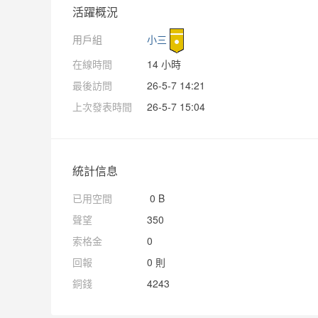
活躍概況
用戶組
小三
在線時間
14 小時
最後訪問
26-5-7 14:21
上次發表時間
26-5-7 15:04
統計信息
已用空間
0 B
聲望
350
索格金
0
回報
0 則
銅錢
4243