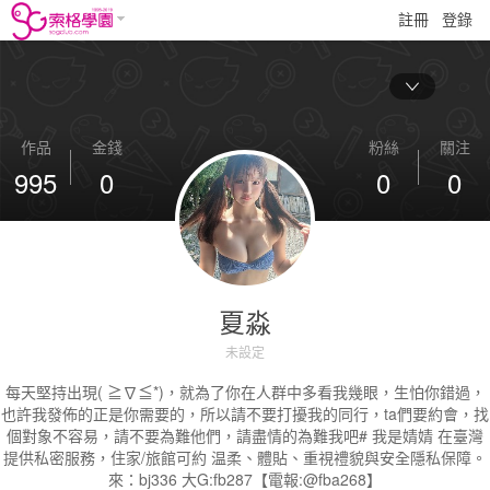
註冊
登錄
作品
金錢
粉絲
關注
995
0
0
0
夏淼
未設定
每天堅持出現( ≧∇≦*)，就為了你在人群中多看我幾眼，生怕你錯過，
也許我發佈的正是你需要的，所以請不要打擾我的同行，ta們要約會，找
個對象不容易，請不要為難他們，請盡情的為難我吧# 我是婧婧 在臺灣
提供私密服務，住家/旅館可約 温柔、體貼、重視禮貌與安全隱私保障。
來：bj336 大G:fb287【電報:@fba268】