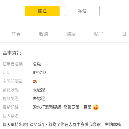
首頁
收聽
聽眾
帖子
日
基本資訊
使用者名稱
夏淼
UID
970713
空間訪問量
26
郵箱狀態
未驗證
視頻認證
未認證
最新記錄
淚水打濕豬腳飯 發誓要賺一百萬
個人簽名
每天堅持出現( ≧∇≦*)，就為了你在人群中多看我幾眼，生怕你錯