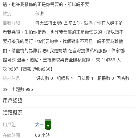
過，也許我發佈的正是你需要的，所以請不要
性別
保密
自我介紹
每天堅持出現( ≧∇≦*)，就為了你在人群中多
看我幾眼，生怕你錯過，也許我發佈的正是你需要的，所以請不
要打擾我的同行，ta們要約會，找個對象不容易，請不要為難他
們，請盡情的為難我吧# 我是婧婧 在臺灣提供私密服務，住家/旅
館可約 温柔、體貼、重視禮貌與安全隱私保障。 來：bj336 大
G:fb287【電報:@fba268】
統計信息
好友數 0
記錄數 1
日誌數 1
相冊數 0
回帖數
29
主題數 995
用戶認證
活躍概況
用戶組
大一
在線時間
66 小時