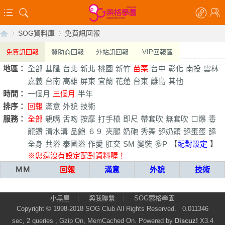
SOG資料庫
免費訊回報
免費訊回報
贊助商回報
外站訊回報
VIP回報區
地區：
全部
基隆
台北
新北
桃園
新竹
苗栗
台中
彰化
南投
雲林
【
›
›
嘉義
台南
高雄
屏東
宜蘭
花蓮
台東
離島
其他
時間：
一個月
三個月
半年
排序：
回報
滿意
外貌
技術
服務：
全部
親嘴
舌吻
按摩
打手槍
即尺
帶套吹
無套吹
口爆
毒
龍鑽
清水溝
品鮑
６９
夾腿
奶砲
秀舞
舔奶頭
舔蛋蛋
舔
全身
共浴
泰國浴
作愛
肛交
SM
變裝
多P
【
配對設定
】
※您還沒有設定配對資料喔！
ＭＭ
回報
滿意
外貌
技術
索
|
|
小黑屋
與我聯繫
SOG索格學園
Copyright © 1998-2018
SOG Club
All Rights Reserved.
0.011346
sec, 2 queries , Gzip On, MemCached On.
Powered by
Discuz!
X3.4