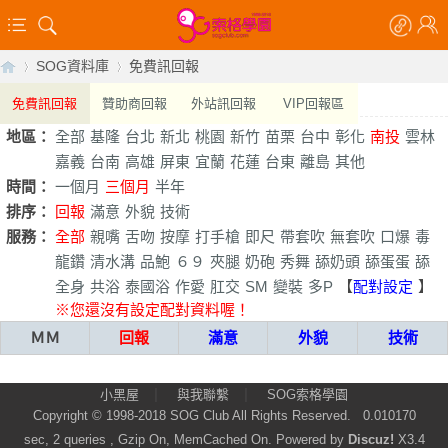
SOG資料庫
免費訊回報
免費訊回報
贊助商回報
外站訊回報
VIP回報區
地區：
全部
基隆
台北
新北
桃園
新竹
苗栗
台中
彰化
南投
雲林
【
›
›
嘉義
台南
高雄
屏東
宜蘭
花蓮
台東
離島
其他
時間：
一個月
三個月
半年
排序：
回報
滿意
外貌
技術
服務：
全部
親嘴
舌吻
按摩
打手槍
即尺
帶套吹
無套吹
口爆
毒
龍鑽
清水溝
品鮑
６９
夾腿
奶砲
秀舞
舔奶頭
舔蛋蛋
舔
全身
共浴
泰國浴
作愛
肛交
SM
變裝
多P
【
配對設定
】
※您還沒有設定配對資料喔！
ＭＭ
回報
滿意
外貌
技術
索
|
|
小黑屋
與我聯繫
SOG索格學園
Copyright © 1998-2018
SOG Club
All Rights Reserved.
0.010170
sec, 2 queries , Gzip On, MemCached On.
Powered by
Discuz!
X3.4