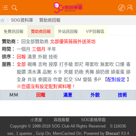
SOG資料庫
贊助商回報
免費訊回報
贊助商回報
外站訊回報
VIP回報區
贊助商：
回全部贊助商
北部優質薇薇外送茶坊
【
›
›
時間：
一個月
三個月
半年
排序：
回報
滿意
外貌
技術
服務：
全部
親嘴
舌吻
按摩
打手槍
即尺
帶套吹
無套吹
口爆
毒
龍鑽
清水溝
品鮑
６９
夾腿
奶砲
秀舞
舔奶頭
舔蛋蛋
舔
全身
共浴
泰國浴
作愛
肛交
SM
變裝
多P
【
配對設定
】
※您還沒有設定配對資料喔！
ＭＭ
回報
滿意
外貌
技術
索
|
|
小黑屋
與我聯繫
SOG索格學園
Copyright © 1998-2018
SOG Club
All Rights Reserved.
0.116036
sec, 1 queries , Gzip On, MemCached On.
Powered by
Discuz!
X3.4