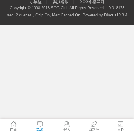
|
|
小黑屋
與我聯繫
SOG索格學園
Copyright © 1998-2018
SOG Club
All Rights Reserved.
0.018173
sec, 2 queries , Gzip On, MemCached On.
Powered by
Discuz!
X3.4
首頁
論壇
登入
資料庫
VIP