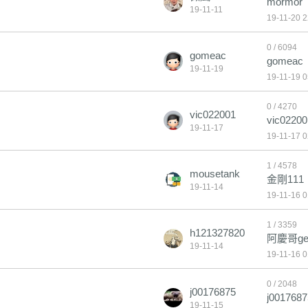
mormor
19-11-11
19-11-20 2
0 / 6094
gomeac
gomeac
19-11-19
19-11-19 0
0 / 4270
vic022001
vic02200
19-11-17
19-11-17 0
1 / 4578
mousetank
金剛111
19-11-14
19-11-16 0
1 / 3359
h121327820
阿慶哥g
19-11-14
19-11-16 0
0 / 2048
j00176875
j0017687
19-11-15