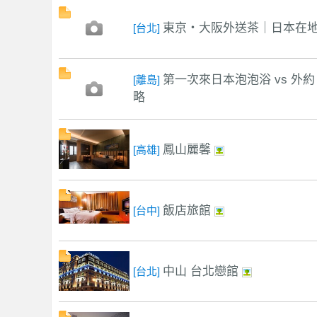
東京・大阪外送茶｜日本在地
[台北]
第一次來日本泡泡浴 vs 外
[離島]
略
獨
鳳山麗馨
[高雄]
飯店旅館
[台中]
中山 台北戀館
[台北]
家