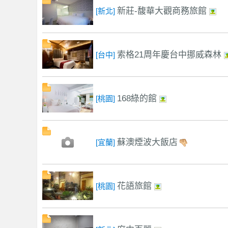
新莊-馥華大觀商務旅館
[新北]
索格21周年慶台中挪威森林
[台中]
優
168綠的館
[桃園]
蘇澳煙波大飯店
[宜蘭]
質
花語旅館
[桃園]