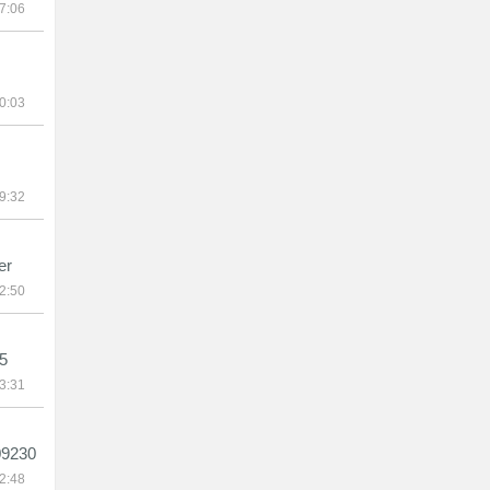
7:06
0:03
9:32
er
2:50
5
3:31
09230
2:48