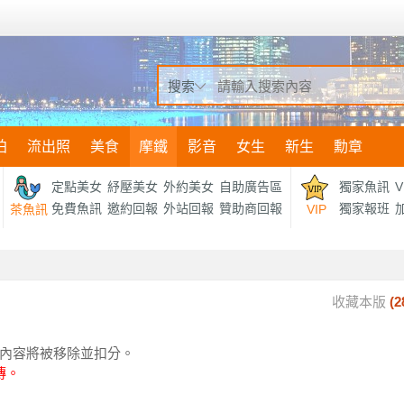
搜索
拍
流出照
美食
摩鐵
影音
女生
新生
勳章
定點美女
紓壓美女
外約美女
自助廣告區
獨家魚訊
V
免費魚訊
邀約回報
外站回報
贊助商回報
獨家報班
加
茶魚訊
VIP
收藏本版
(
2
相關的內容將被移除並扣分。
傳。