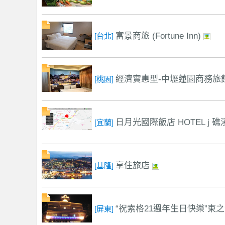
訊
富景商旅 (Fortune Inn)
[台北]
經濟實惠型-中壢蓮園商務旅
[桃園]
日月光國際飯店 HOTEL j 礁
[宜蘭]
享住旅店
[基隆]
“祝索格21週年生日快樂”東
[屏東]