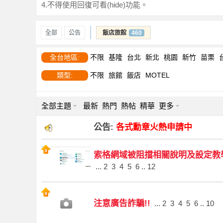
4.不得使用回復可看(hide)功能。
全部
公告
飯店旅館
460
全台地區:
不限
基隆
台北
新北
桃園
新竹
苗栗
索
類型:
不限
旅館
飯店
MOTEL
全部主題
最新
熱門
熱帖
精華
更多
公告:
各式勳章火熱申請中
索格網域被阻擋相關說明及設定教
格
...
2
3
4
5
6
..
12
注意廣告詐騙!!
...
2
3
4
5
6
..
10