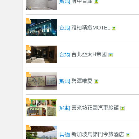
府中百麗
[新北]
雅柏精緻MOTEL
[台北]
茶
台北亞太H帝國
[台北]
碧潭唯愛
[新北]
魚
喜來坊花園汽車旅館
[屏東]
新加坡烏節門今旅酒店
[其他]