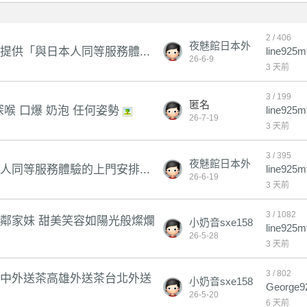
2 / 406
夜魅館日本外
人提供「與日本人同等服務體...
line925m
約
26-6-9
3 天前
3 / 199
匿名
深喉 口爆 奶泡 任何姿勢
line925m
26-7-19
3 天前
3 / 395
夜魅館日本外
本人同等服務體驗的上門安排...
line925m
約
26-6-19
3 天前
3 / 1082
 甜美鄰家妹 甜美笑容如陽光般燦爛
小奶音sxe158
line925m
26-5-28
3 天前
3 / 802
7 台中外送茶高雄外送茶台北外送
小奶音sxe158
George9
26-5-20
6 天前