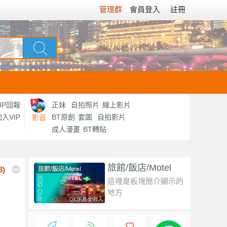
管理群
會員登入
註冊
IP回報
正妹
自拍照片
線上影片
入VIP
BT原創
套圖
自拍影片
影音
成人漫畫
BT轉貼
旅館/飯店/Motel
8
)
這裡是板塊簡介顯示的
地方