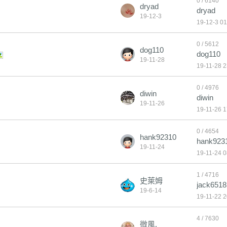
0 / 6140
dryad
dryad
19-12-3
19-12-3 01
0 / 5612
dog110
dog110
19-11-28
19-11-28 2
0 / 4976
diwin
diwin
19-11-26
19-11-26 1
0 / 4654
hank92310
hank923
19-11-24
19-11-24 0
1 / 4716
史萊姆
jack6518
19-6-14
19-11-22 2
4 / 7630
微風.