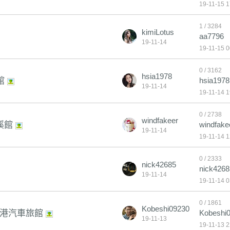
19-11-15 1
1 / 3284
kimiLotus
aa7796
19-11-14
19-11-15 0
0 / 3162
hsia1978
館
hsia1978
19-11-14
19-11-14 1
0 / 2738
windfakeer
溪館
windfake
19-11-14
19-11-14 1
0 / 2333
nick42685
nick4268
19-11-14
19-11-14 0
0 / 1861
Kobeshi09230
之港汽車旅館
Kobeshi
708
19-11-13
708
19-11-13 2