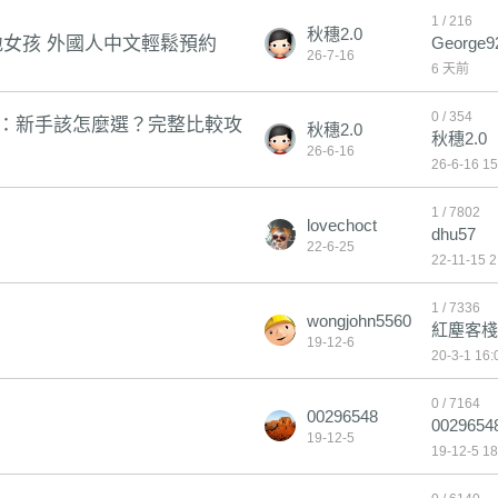
1 / 216
秋穗2.0
女孩 外國人中文輕鬆預約
George9
26-7-16
6 天前
0 / 354
約：新手該怎麼選？完整比較攻
秋穗2.0
秋穗2.0
26-6-16
26-6-16 15
1 / 7802
lovechoct
dhu57
22-6-25
22-11-15 2
1 / 7336
wongjohn5560
紅塵客棧
0
19-12-6
20-3-1 16:
0 / 7164
00296548
0029654
19-12-5
19-12-5 18