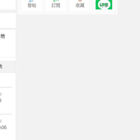
發帖
訂閱
收藏
分享
其他
表
8
8
3
m06