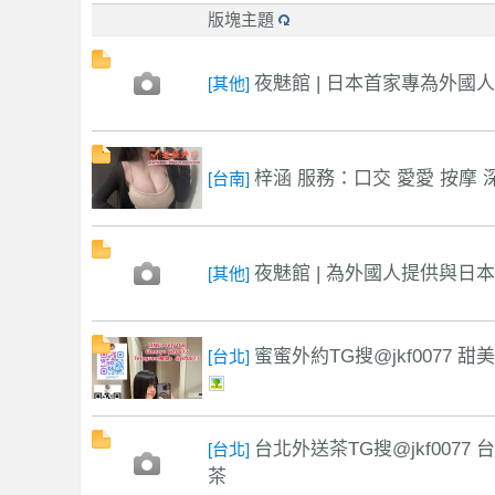
版塊主題
夜魅館 | 日本首家專為外國
[其他]
學
梓涵 服務：口交 愛愛 按摩 
[台南]
夜魅館 | 為外國人提供與日
[其他]
園
蜜蜜外約TG搜@jkf0077
[台北]
台北外送茶TG搜@jkf007
[台北]
茶