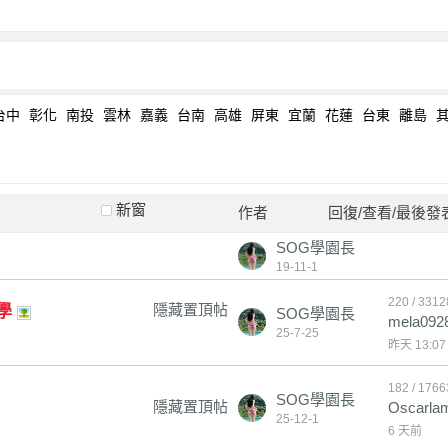
台中
彰化
南投
雲林
嘉義
台南
高雄
屏東
宜蘭
花蓮
台東
離島
新窗
作者
回復/查看/最後發
SOG學園長
19-11-1
220 / 3312
隱藏置頂帖
學
SOG學園長
mela092
25-7-25
昨天 13:07
182 / 1766
SOG學園長
隱藏置頂帖
Oscarla
25-12-1
6 天前