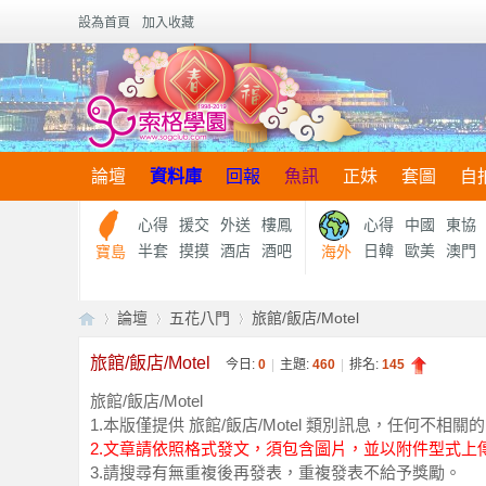
設為首頁
加入收藏
論壇
資料庫
回報
魚訊
正妹
套圖
自
心得
援交
外送
樓鳳
心得
中國
東協
半套
摸摸
酒店
酒吧
日韓
歐美
澳門
寶島
海外
論壇
五花八門
旅館/飯店/Motel
旅館/飯店/Motel
今日:
0
|
主題:
460
|
排名:
145
旅館/飯店/Motel
【
»
›
›
1.本版僅提供 旅館/飯店/Motel 類別訊息，任何不
2.文章請依照格式發文，須包含圖片，並以附件型式上
3.請搜尋有無重複後再發表，重複發表不給予獎勵。