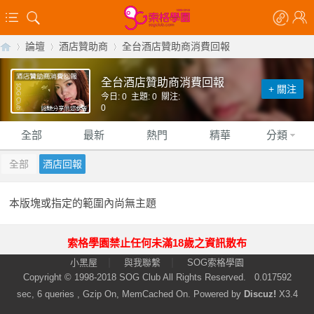
論壇
酒店贊助商
全台酒店贊助商消費回報
全台酒店贊助商消費回報
+ 關注
今日: 0 主題: 0 關注:
【
»
›
›
0
全部
最新
熱門
精華
分類
全部
酒店回報
本版塊或指定的範圍內尚無主題
索格學園禁止任何未滿18歲之資訊散布
索
|
|
小黑屋
與我聯繫
SOG索格學園
Copyright © 1998-2018
SOG Club
All Rights Reserved.
0.017592
sec, 6 queries , Gzip On, MemCached On.
Powered by
Discuz!
X3.4