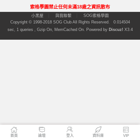
索格學園禁止任何未滿18歲之資訊散布
|
|
小黑屋
與我聯繫
SOG索格學園
Copyright © 1998-2018
SOG Club
All Rights Reserved.
0.014504
sec, 1 queries , Gzip On, MemCached On.
Powered by
Discuz!
X3.4
首頁
論壇
登入
資料庫
VIP