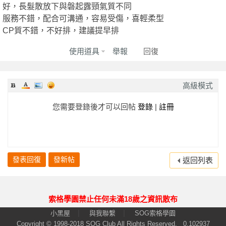
好，長髮散放下與磐起露頸氣質不同
服務不錯，配合可溝通，容易受傷，喜輕柔型
園
CP質不錯，不好排，建議提早排
使用道具
舉報
回復
高級模式
您需要登錄後才可以回帖
登錄
|
註冊
】
發表回復
發新帖
返回列表
索格學園禁止任何未滿18歲之資訊散布
|
|
小黑屋
與我聯繫
SOG索格學園
Copyright © 1998-2018
SOG Club
All Rights Reserved.
0.102937