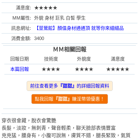
滿意度:
★★★★★
MM屬性:
外貌 身材 巨乳 白皙 學生
訊息網址:
【莖鶯館】顏值身材通通頂 就等你來細細品
格
消費金額:
3400
ＭＭ相關回報
回報日期
技術度
外貌度
滿意度
本篇回報
★★★★
★★★★
★★★★★
前往查看更多
『甜甜』
的詳細回報資料
學
點我回報
『甜甜』
賺淫幣領優惠！
穿衣很會藏，脫衣會驚艷
長髮，淡妝，無刺青，聲音輕柔，聊天臉部表情豐富
兇兇猛，腰身有，小腹可說無，膚質不錯，腿長緊致，氣質