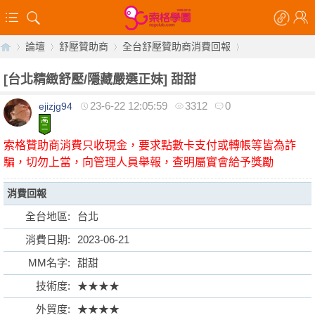
論壇
舒壓贊助商
全台舒壓贊助商消費回報
[台北精緻舒壓/隱藏嚴選正妹]
甜甜
23-6-22 12:05:59
3312
0
ejizjg94
【
»
›
›
›
索格贊助商消費只收現金，要求點數卡支付或轉帳等皆為詐
騙，切勿上當，向管理人員舉報，查明屬實會給予獎勵
消費回報
全台地區:
台北
消費日期:
2023-06-21
索
MM名字:
甜甜
技術度:
★★★★
外貿度:
★★★★