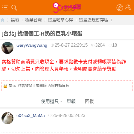
論壇
極樂台灣
寶島喝茶心得
寶島違規暫存區
[台北]
找個個工-H奶的巨乳小壞蛋
25-8-27 22:29:15
3204
18
GaryWangWang
【
»
›
›
›
›
索格贊助商消費只收現金，要求點數卡支付或轉帳等皆為詐
騙，切勿上當，向管理人員舉報，查明屬實會給予獎勵
提示:
作者被禁止或刪除 內容自動屏蔽
使用道具
舉報
回復
索
25-8-28 05:24:23
e04su3_MaMa