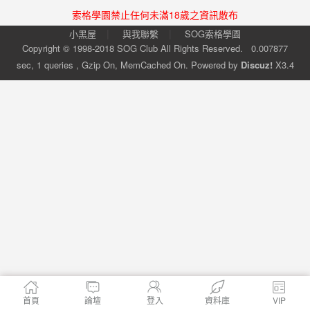
索格學園禁止任何未滿18歲之資訊散布
|
|
小黑屋
與我聯繫
SOG索格學園
Copyright © 1998-2018
SOG Club
All Rights Reserved.
0.007877
sec, 1 queries , Gzip On, MemCached On.
Powered by
Discuz!
X3.4
首頁
論壇
登入
資料庫
VIP