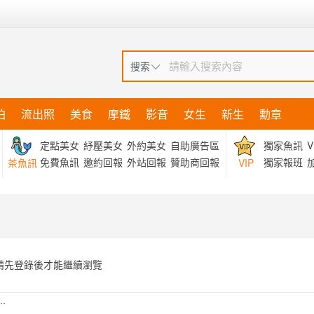
搜索
拍
流出照
美食
摩鐵
影音
女生
新生
勳章
定點美女
紓壓美女
外約美女
自助廣告區
獨家魚訊
V
免費魚訊
邀約回報
外站回報
贊助商回報
獨家報班
加
茶魚訊
VIP
請先登錄後才能繼續瀏覽
.