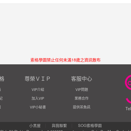
索格學園禁止任何未滿18歲之資訊散布
格
尊榮ＶＩＰ
客服中心
格
VIP介紹
VIP問題
紀
加入VIP
業務合作
紹
VIP小秘書
提供茶魚訊
Te
|
|
小黑屋
與我聯繫
SOG索格學園