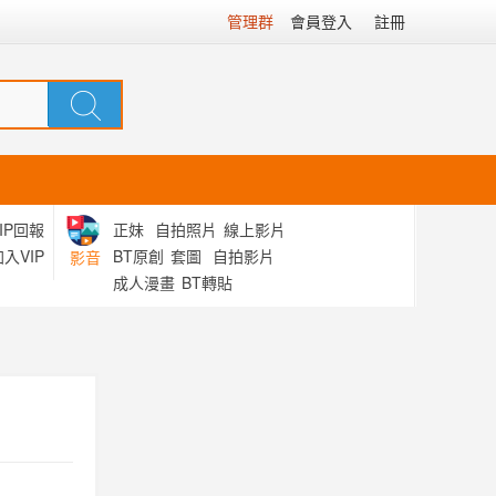
管理群
會員登入
註冊
IP回報
正妹
自拍照片
線上影片
入VIP
BT原創
套圖
自拍影片
影音
成人漫畫
BT轉貼