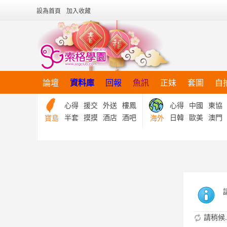
設為首頁
加入收藏
論壇
資料庫
回報
魚訊
正妹
套圖
自
心得
援交
外送
樓鳳
心得
中國
東協
半套
摸摸
酒店
酒吧
日韓
歐美
澳門
寶島
海外
請稍候..