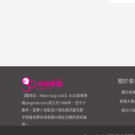
關於索
關於索
【備用站：https://sog.club/】SOG索格學
索格大事
園(sogclub.com)成立於1998年，至今十
數年，是華人地區成人情色資訊最完整、
積分介
字號最老牌並深受廣大網友信賴的資訊論
壇。