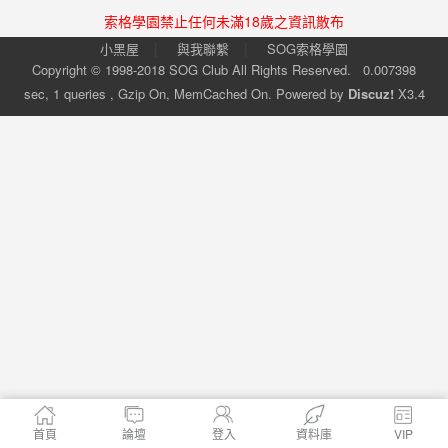
索格學園禁止任何未滿18歲之資訊散布
|
|
小黑屋
與我聯繫
SOG索格學園
Copyright © 1998-2018
SOG Club
All Rights Reserved.
0.007398
sec, 1 queries , Gzip On, MemCached On.
Powered by
Discuz!
X3.4
首頁
論壇
登入
資料庫
VIP