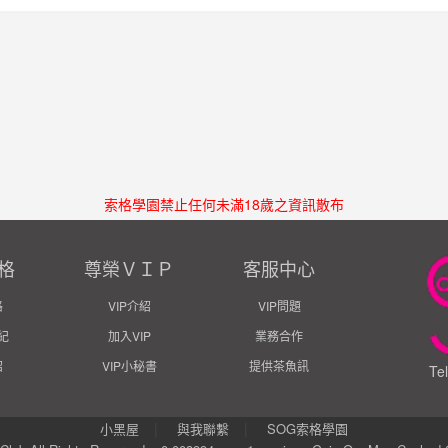
索格學園禁止任何未滿18歲之資訊散布
格
尊榮ＶＩＰ
客服中心
格
VIP介紹
VIP問題
紀
加入VIP
業務合作
紹
VIP小秘書
提供茶魚訊
Te
|
|
小黑屋
與我聯繫
SOG索格學園