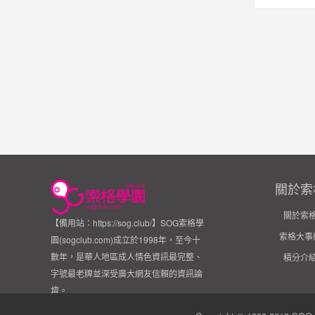
關於索
關於索
【備用站：https://sog.club/】SOG索格學
索格大事
園(sogclub.com)成立於1998年，至今十
數年，是華人地區成人情色資訊最完整、
積分介
字號最老牌並深受廣大網友信賴的資訊論
壇。