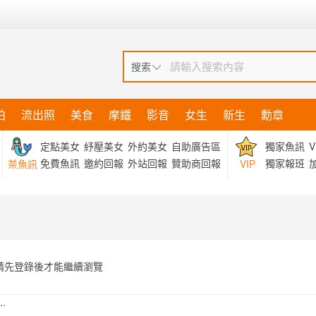
搜索
拍
流出照
美食
摩鐵
影音
女生
新生
勳章
定點美女
紓壓美女
外約美女
自助廣告區
獨家魚訊
V
免費魚訊
邀約回報
外站回報
贊助商回報
獨家報班
加
茶魚訊
VIP
請先登錄後才能繼續瀏覽
.