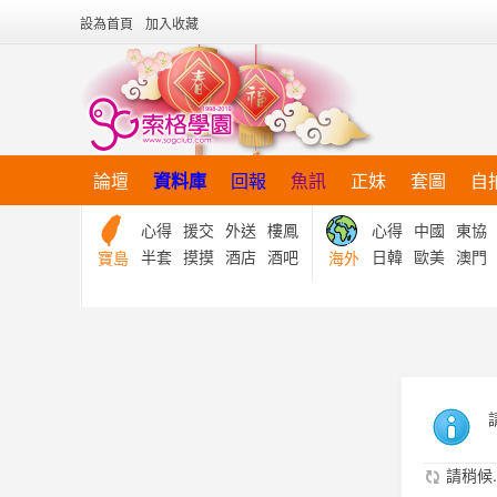
設為首頁
加入收藏
論壇
資料庫
回報
魚訊
正妹
套圖
自
心得
援交
外送
樓鳳
心得
中國
東協
半套
摸摸
酒店
酒吧
日韓
歐美
澳門
寶島
海外
請稍候..