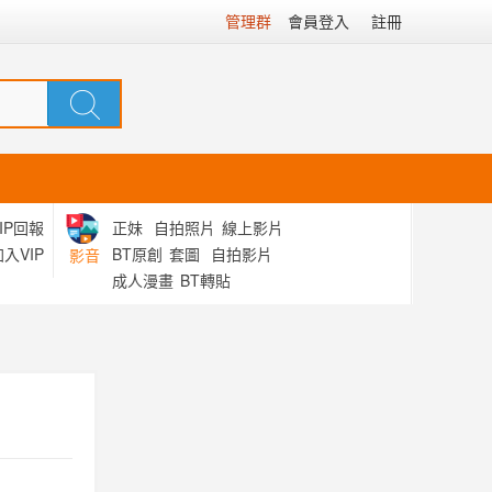
管理群
會員登入
註冊
IP回報
正妹
自拍照片
線上影片
入VIP
BT原創
套圖
自拍影片
影音
成人漫畫
BT轉貼