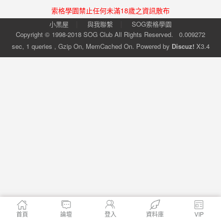
索格學園禁止任何未滿18歲之資訊散布
|
|
小黑屋
與我聯繫
SOG索格學園
Copyright © 1998-2018
SOG Club
All Rights Reserved.
0.009272
sec, 1 queries , Gzip On, MemCached On.
Powered by
Discuz!
X3.4
首頁
論壇
登入
資料庫
VIP