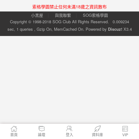
索格學園禁止任何未滿18歲之資訊散布
|
|
小黑屋
與我聯繫
SOG索格學園
Copyright © 1998-2018
SOG Club
All Rights Reserved.
0.009234
sec, 1 queries , Gzip On, MemCached On.
Powered by
Discuz!
X3.4
首頁
論壇
登入
資料庫
VIP