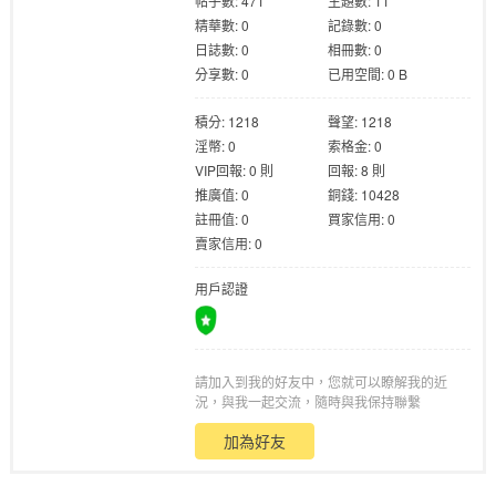
帖子數: 471
主題數: 11
精華數: 0
記錄數: 0
日誌數: 0
相冊數: 0
分享數: 0
已用空間: 0 B
積分: 1218
聲望: 1218
淫幣: 0
索格金: 0
格
VIP回報: 0 則
回報: 8 則
推廣值: 0
銅錢: 10428
註冊值: 0
買家信用: 0
賣家信用: 0
用戶認證
請加入到我的好友中，您就可以瞭解我的近
學
況，與我一起交流，隨時與我保持聯繫
加為好友