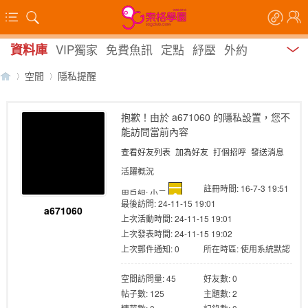
資料庫
VIP獨家
免費魚訊
定點
紓壓
外約
空間
隱私提醒
抱歉！由於 a671060 的隱私設置，您不
能訪問當前內容
【
›
›
查看好友列表
加為好友
打個招呼
發送消息
活躍概況
註冊時間: 16-7-3 19:51
用戶組:
小二
最後訪問: 24-11-15 19:01
a671060
上次活動時間: 24-11-15 19:01
上次發表時間: 24-11-15 19:02
上次郵件通知: 0
所在時區: 使用系統默認
索
空間訪問量: 45
好友數: 0
帖子數: 125
主題數: 2