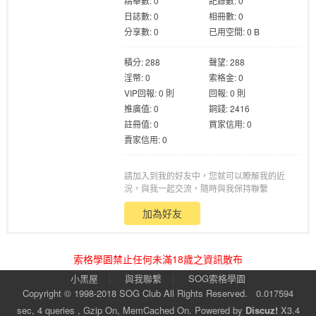
精華數: 0
記錄數: 0
日誌數: 0
相冊數: 0
分享數: 0
已用空間: 0 B
積分: 288
聲望: 288
淫幣: 0
索格金: 0
VIP回報: 0 則
回報: 0 則
格
推廣值: 0
銅錢: 2416
註冊值: 0
買家信用: 0
賣家信用: 0
請加入到我的好友中，您就可以瞭解我的近
況，與我一起交流，隨時與我保持聯繫
加為好友
學
索格學園禁止任何未滿18歲之資訊散布
|
|
小黑屋
與我聯繫
SOG索格學園
Copyright © 1998-2018
SOG Club
All Rights Reserved.
0.017594
sec, 4 queries , Gzip On, MemCached On.
Powered by
Discuz!
X3.4