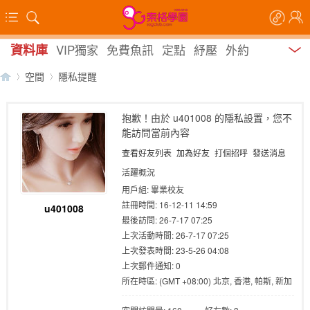
資料庫
VIP獨家
免費魚訊
定點
紓壓
外約
空間
隱私提醒
抱歉！由於 u401008 的隱私設置，您不
能訪問當前內容
【
›
›
查看好友列表
加為好友
打個招呼
發送消息
活躍概況
用戶組:
畢業校友
註冊時間: 16-12-11 14:59
u401008
最後訪問: 26-7-17 07:25
上次活動時間: 26-7-17 07:25
上次發表時間: 23-5-26 04:08
上次郵件通知: 0
索
所在時區: (GMT +08:00) 北京, 香港, 帕斯, 新加
坡, 台北