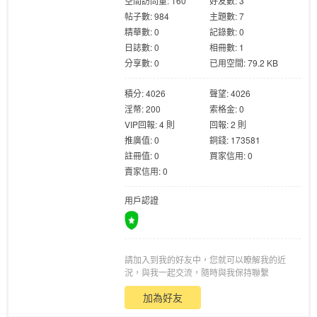
空間訪問量: 160
好友數: 3
帖子數: 984
主題數: 7
精華數: 0
記錄數: 0
日誌數: 0
相冊數: 1
分享數: 0
已用空間: 79.2 KB
積分: 4026
聲望: 4026
格
淫幣: 200
索格金: 0
VIP回報: 4 則
回報: 2 則
推廣值: 0
銅錢: 173581
註冊值: 0
買家信用: 0
賣家信用: 0
用戶認證
學
請加入到我的好友中，您就可以瞭解我的近
況，與我一起交流，隨時與我保持聯繫
加為好友