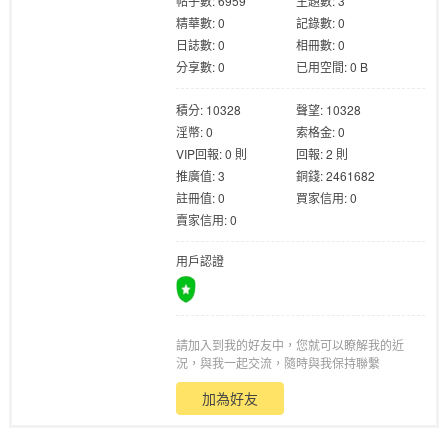
帖子數: 6959
主題數: 3
精華數: 0
記錄數: 0
日誌數: 0
相冊數: 0
分享數: 0
已用空間: 0 B
積分: 10328
聲望: 10328
淫幣: 0
索格金: 0
格
VIP回報: 0 則
回報: 2 則
推廣值: 3
銅錢: 2461682
註冊值: 0
買家信用: 0
賣家信用: 0
用戶認證
請加入到我的好友中，您就可以瞭解我的近
學
況，與我一起交流，隨時與我保持聯繫
加為好友