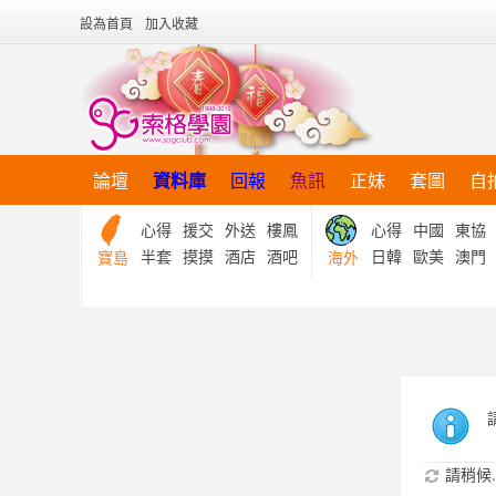
設為首頁
加入收藏
論壇
資料庫
回報
魚訊
正妹
套圖
自
心得
援交
外送
樓鳳
心得
中國
東協
半套
摸摸
酒店
酒吧
日韓
歐美
澳門
寶島
海外
請稍候..