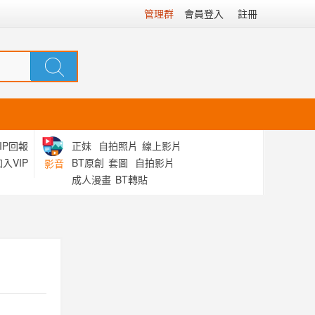
管理群
會員登入
註冊
IP回報
正妹
自拍照片
線上影片
入VIP
BT原創
套圖
自拍影片
影音
成人漫畫
BT轉貼