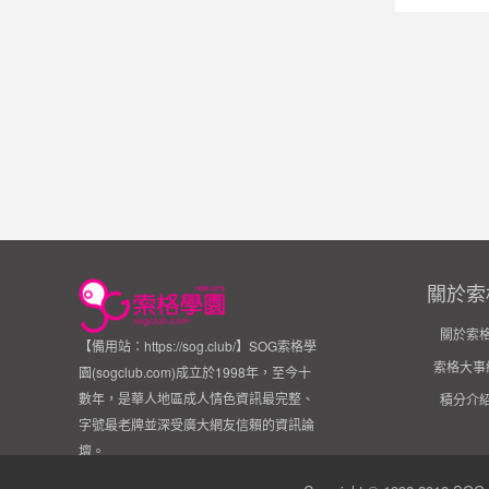
關於索
關於索
【備用站：https://sog.club/】SOG索格學
索格大事
園(sogclub.com)成立於1998年，至今十
數年，是華人地區成人情色資訊最完整、
積分介
字號最老牌並深受廣大網友信賴的資訊論
壇。