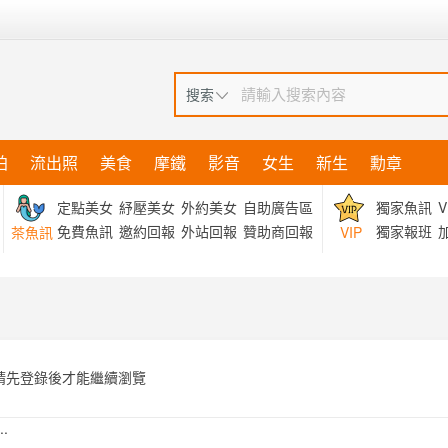
搜索
拍
流出照
美食
摩鐵
影音
女生
新生
勳章
定點美女
紓壓美女
外約美女
自助廣告區
獨家魚訊
V
免費魚訊
邀約回報
外站回報
贊助商回報
獨家報班
加
茶魚訊
VIP
請先登錄後才能繼續瀏覽
.