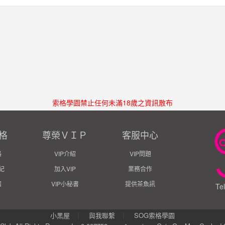
索格學園禁止任何未滿18歲之資訊散布
格
尊榮ＶＩＰ
客服中心
格
VIP介紹
VIP問題
紀
加入VIP
業務合作
紹
VIP小秘書
提供茶魚訊
Te
|
|
小黑屋
與我聯繫
SOG索格學園